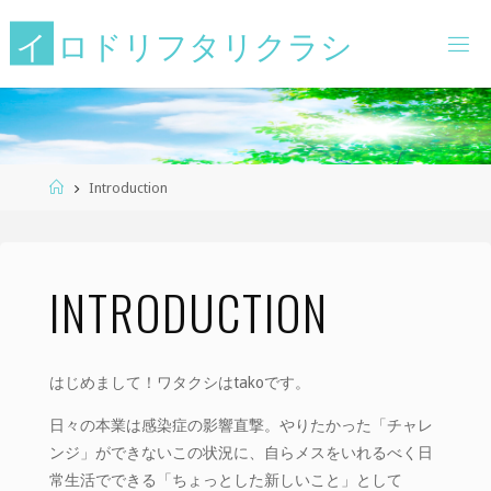
コ
イ
ロ
ド
リ
フ
タ
リ
ク
ラ
シ
ン
テ
ン
ツ
へ
ス
ホ
Introduction
キ
ー
ッ
ム
プ
INTRODUCTION
はじめまして！ワタクシはtakoです。
日々の本業は感染症の影響直撃。やりたかった「チャレ
ンジ」ができないこの状況に、自らメスをいれるべく日
常生活でできる「ちょっとした新しいこと」として