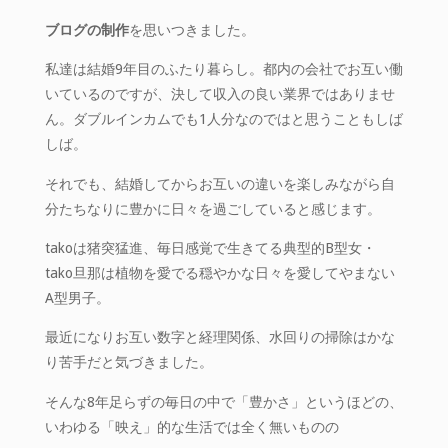
ブログの制作
を思いつきました。
私達は結婚9年目のふたり暮らし。都内の会社でお互い働
いているのですが、決して収入の良い業界ではありませ
ん。ダブルインカムでも1人分なのではと思うこともしば
しば。
それでも、結婚してからお互いの違いを楽しみながら自
分たちなりに豊かに日々を過ごしていると感じます。
takoは猪突猛進、毎日感覚で生きてる典型的B型女・
tako旦那は植物を愛でる穏やかな日々を愛してやまない
A型男子。
最近になりお互い数字と経理関係、水回りの掃除はかな
り苦手だと気づきました。
そんな8年足らずの毎日の中で「豊かさ」というほどの、
いわゆる「映え」的な生活では全く無いものの